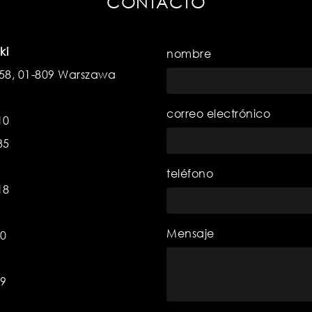
CONTACTO
ki
nombre
 58, 01-809 Warszawa
correo electrónico
10
35
teléfono
18
Mensaje
70
59