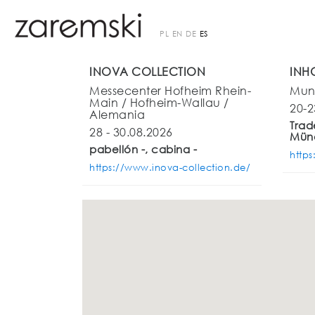
PL
EN
DE
ES
INOVA COLLECTION
INH
Messecenter Hofheim Rhein-
Mun
Main / Hofheim-Wallau /
20-2
Alemania
Trad
28 - 30.08.2026
Mün
pabellón -, cabina -
http
https://www.inova-collection.de/